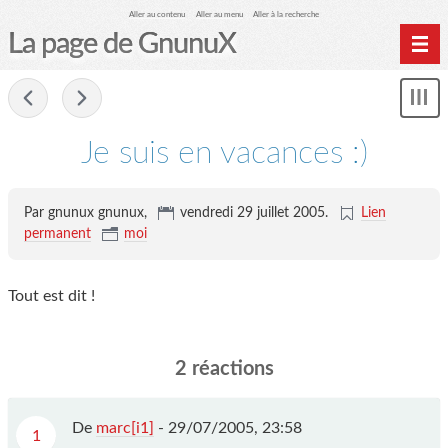
Aller au contenu
Aller au menu
Aller à la recherche
La page de GnunuX
Home
-
Mon
Archives
le
me
Je suis en vacances :)
Par gnunux gnunux,
vendredi 29 juillet 2005
.
Lien
permanent
moi
Tout est dit !
2 réactions
De
marc[i1]
-
29/07/2005, 23:58
1