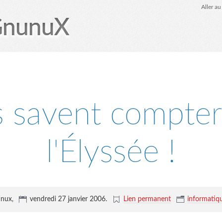
Aller a
GnunuX
ls savent compter
l'Élyssée !
unux,
vendredi 27 janvier 2006
.
Lien permanent
informatiq