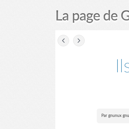
La page de 
-
I
Par gnunux gn