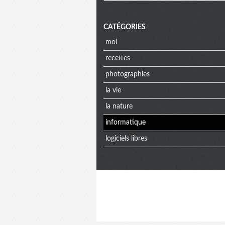
CATÉGORIES
moi
recettes
photographies
la vie
la nature
informatique
logiciels libres
Menu
Informat
extra