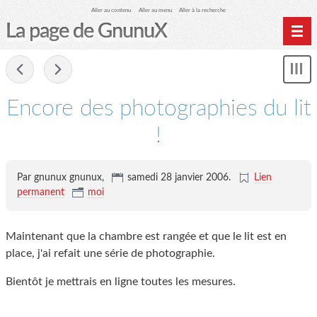
Aller au contenu
Aller au menu
Aller à la recherche
La page de GnunuX
Home
-
Mon
Archives
le
me
Encore des photographies du lit
!
Par gnunux gnunux,
samedi 28 janvier 2006
.
Lien
permanent
moi
Maintenant que la chambre est rangée et que le lit est en
place, j'ai refait une série de photographie.
Bientôt je mettrais en ligne toutes les mesures.