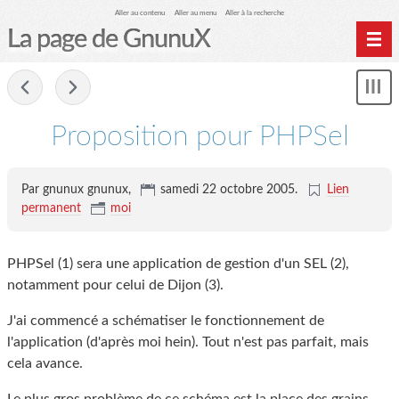
Aller au contenu
Aller au menu
Aller à la recherche
La page de GnunuX
Home
-
Mon
Archives
le
me
Proposition pour PHPSel
Par gnunux gnunux,
samedi 22 octobre 2005
.
Lien
permanent
moi
PHPSel (1) sera une application de gestion d'un SEL (2),
notamment pour celui de Dijon (3).
J'ai commencé a schématiser le fonctionnement de
l'application (d'après moi hein). Tout n'est pas parfait, mais
cela avance.