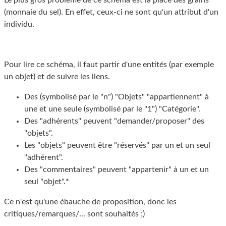
Le plus gros problème de ce schéma est la place des grains
(monnaie du sel). En effet, ceux-ci ne sont qu'un attribut d'un
individu.
Pour lire ce schéma, il faut partir d'une entités (par exemple
un objet) et de suivre les liens.
Des (symbolisé par le "n") "Objets" "appartiennent" à
une et une seule (symbolisé par le "1") "Catégorie".
Des "adhérents" peuvent "demander/proposer" des
"objets".
Les "objets" peuvent être "réservés" par un et un seul
"adhérent".
Des "commentaires" peuvent "appartenir" à un et un
seul "objet".*
Ce n'est qu'une ébauche de proposition, donc les
critiques/remarques/... sont souhaités ;)